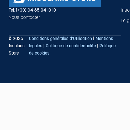
Tel: (+33) 04 65 84 13 13
Iris
Nous contacter
Le g
© 2025
Conditions générales d’Utilisation
|
Mentions
Irisolaris
légales
|
Politique de confidentialité
|
Politique
Store
de cookies