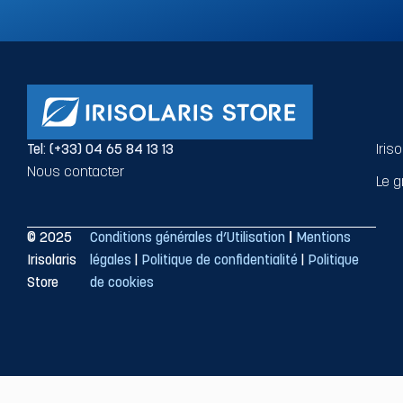
Tel: (+33) 04 65 84 13 13
Iris
Nous contacter
Le g
© 2025
Conditions générales d’Utilisation
|
Mentions
Irisolaris
légales
|
Politique de confidentialité
|
Politique
Store
de cookies