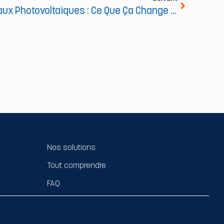
TVA 5,5 % Sur Les Panneaux Photovoltaïques : Ce Que Ça Change En 2025
Nos solutions
Tout comprendre
FAQ